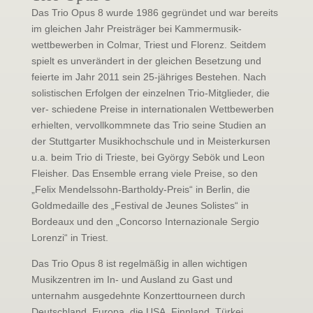
Das Trio Opus 8 wurde 1986 gegründet und war bereits
im gleichen Jahr Preisträger bei Kammermusik-
wettbewerben in Colmar, Triest und Florenz. Seitdem
spielt es unverändert in der gleichen Besetzung und
feierte im Jahr 2011 sein 25-jähriges Bestehen. Nach
solistischen Erfolgen der einzelnen Trio-Mitglieder, die
ver- schiedene Preise in internationalen Wettbewerben
erhielten, vervollkommnete das Trio seine Studien an
der Stuttgarter Musikhochschule und in Meisterkursen
u.a. beim Trio di Trieste, bei György Sebök und Leon
Fleisher. Das Ensemble errang viele Preise, so den
„Felix Mendelssohn-Bartholdy-Preis“ in Berlin, die
Goldmedaille des „Festival de Jeunes Solistes“ in
Bordeaux und den „Concorso Internazionale Sergio
Lorenzi“ in Triest.
Das Trio Opus 8 ist regelmäßig in allen wichtigen
Musikzentren im In- und Ausland zu Gast und
unternahm ausgedehnte Konzerttourneen durch
Deutschland, Europa, die USA, Finnland, Türkei,