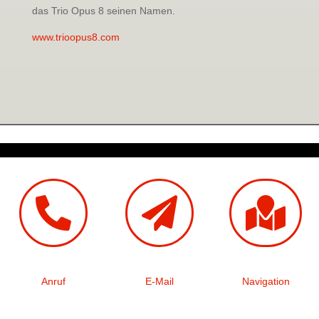
das Trio Opus 8 seinen Namen.
www.trioopus8.com



Anruf
E-Mail
Navigation