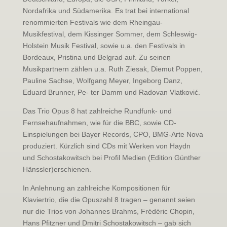
Nordafrika und Südamerika. Es trat bei international
renommierten Festivals wie dem Rheingau-
Musikfestival, dem Kissinger Sommer, dem Schleswig-
Holstein Musik Festival, sowie u.a. den Festivals in
Bordeaux, Pristina und Belgrad auf. Zu seinen
Musikpartnern zählen u.a. Ruth Ziesak, Diemut Poppen,
Pauline Sachse, Wolfgang Meyer, Ingeborg Danz,
Eduard Brunner, Pe- ter Damm und Radovan Vlatković.
Das Trio Opus 8 hat zahlreiche Rundfunk- und
Fernsehaufnahmen, wie für die BBC, sowie CD-
Einspielungen bei Bayer Records, CPO, BMG-Arte Nova
produziert. Kürzlich sind CDs mit Werken von Haydn
und Schostakowitsch bei Profil Medien (Edition Günther
Hänssler)erschienen.
In Anlehnung an zahlreiche Kompositionen für
Klaviertrio, die die Opuszahl 8 tragen – genannt seien
nur die Trios von Johannes Brahms, Frédéric Chopin,
Hans Pfitzner und Dmitri Schostakowitsch – gab sich